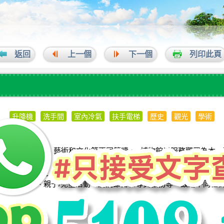
返回
上一個
下一個
列印此頁
升降機
洗手間
室內冷氣
扶手電梯
歷史
觀光
學術
，內容涵蓋歷史、藝術和文化等不同範疇。 博物館以服務觀眾為本，
博物館設有12個展覽館，陳列面積達7,500平方米。5個常設展
以提高參觀者對文化藝術的興趣。 在推廣和教育方面，本館出版季度
、學校節目、親子/兒童活動、劇院節目和導賞服務等，鼓勵不同社