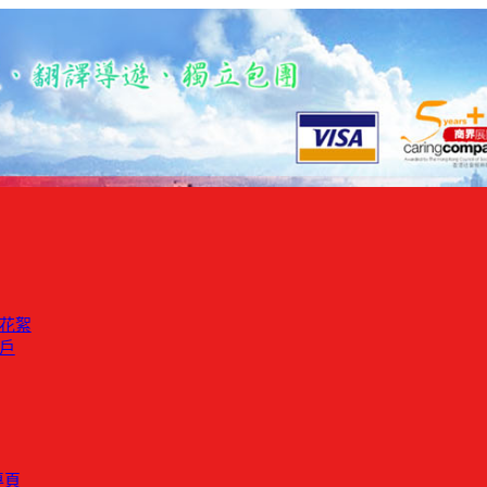
花絮
戶
專頁