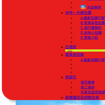
內部專用
本地一天遊包團
A 最新包團行程
B 常規本地包
C 旅行團類別
D 本地小包團
E 景點介紹
出境遊
NEW!
廣東省短線
A 最新包團行程
旅遊巴
邨巴服務
員工接送
花車及租用旅
報價確認及相關支援