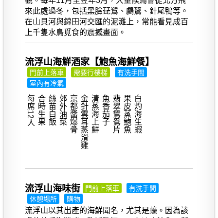
觀。每年11月至翌年3月，大量候鳥會從北方飛
來此處過冬，包括黑臉琵鷺、鸕鶿、針尾鴨等。
在山貝河與錦田河交匯的泥灘上，常能看見成百
上千隻水鳥覓食的震撼畫面。
流浮山海鮮酒家【鮑魚海鮮餐】
門前上落車
需要行樓梯
有洗手間
室內有冷氣
每席12人
合時生果
絲苗白飯
郊外油菜
京都醬爆骨
金針雲耳蒸滑雞
清蒸海上鮮
魚香茄子
翡翠鴛鴦片
果皮蒸鮑魚
白灼海生蝦
流浮山海味街
門前上落車
有洗手間
休憩場所
購物
流浮山以其出產的海鮮聞名，尤其是蠔。因為該