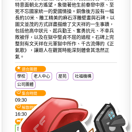
特意面朝北方遙望，象徵著他生前眷戀中原、至
死不忘國家統一的愛國情操。銅像後方設有一幅
長約10米、雕工精美的麻石浮雕壁畫與石碑。以
圖文並茂的方式詳盡描繪了文天祥的一生事蹟，
包括他高中狀元、起兵勤王、奮勇抗元、不幸兵
敗被俘，以及在獄中堅貞不屈的過程。石碑上完
整刻有文天祥在元軍獄中所作、千古流傳的《正
氣歌》，讓遊人在觀賞時能深刻體會其浩然正
氣。
適合團體
學校
老人中心
屋苑
社福機構
公司團體
集合時間
09:30
解散時間
16:30
交通
旅遊巴士環遊