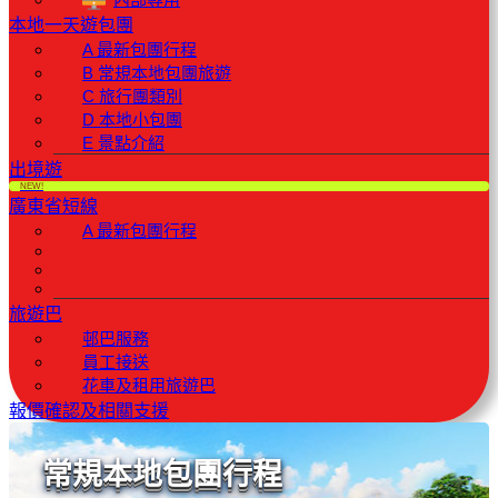
本地一天遊包團
A 最新包團行程
B 常規本地包團旅遊
C 旅行團類別
D 本地小包團
E 景點介紹
出境遊
NEW!
廣東省短線
A 最新包團行程
旅遊巴
邨巴服務
員工接送
花車及租用旅遊巴
報價確認及相關支援
常規本地包團行程