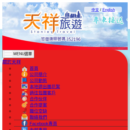
中文
/
English
MENU選單
關於天祥
首頁
公司簡介
公司動態
本地遊出團花絮
過往包團客戶
合作伙伴
合作提案
職位空缺
聯絡我們
Facebook專頁
內部專用