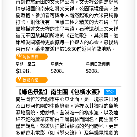
再到位於新田的文天祥公園。文天祥公園是紀念
精忠報國的南宋名將文天祥，公園環境優美，綠
樹環抱。參加者可與令人肅然起敬的六米高銅像
打卡，銅像後有一幅雕工極之精美的大石碑，詳
盡地描述文天祥的生平事蹟，石碑還刻上文天祥
被元軍囚禁其間所寫的《正氣歌》，其英勇、氣
節和愛國精神更震撼每一位遊人的心靈。最後結
束行程，乘坐旅遊巴於16:30前返回解散地點。
每位團費
星期一至五
星期六
星期日及假期
$198
$208
$208
up
up
up
景點介紹
【綠色景點】南生圍《包橫水渡》
室外
南生圍位於元朗市中心東北面，是一塊被錦田河
及山貝河包圍的生態綠洲。這裡以其獨特的魚塘
濕地風貌、婚紗橋、全港唯一的橫水渡，以及連
綿不絕的蘆葦床和白千層樹林而聞名。南生圍不
僅是觀鳥、郊遊與拍攝婚紗照的熱門勝地，更是
多部香港電影（如《導火線》）及無綫電視劇的