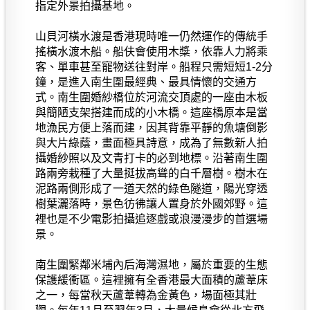
指定外景拍攝基地。
山貝河橫水渡是香港現時唯一仍然運作的傳統手
搖橫水渡木船。船伕會使用木槳，依靠人力將乘
客、單車甚至寵物送往對岸。船程只需短短1-2分
鐘，是進入南生圍最經典、最具情懷的交通方
式。南生圍婚紗橋位於河流交頂處的一座由木板
與簡陋支架搭建而成的小木橋。這座橋原本是當
地漁民方便上落而建，因其背靠平靜的魚塘倒影
與大片綠蔭，畫面極具詩意，成為了無數新人拍
攝婚紗照以及文青打卡的必到地標。沿著南生圍
路兩旁栽種了大量挺拔高聳的白千層樹。樹木在
泥路兩側形成了一道天然的綠色隧道，陽光穿透
樹葉灑落時，景色彷彿讓人置身於外國郊野。這
裡也是不少電影拍攝追逐戲或浪漫漫步的首選場
景。
南生圍緊鄰米埔內后海灣濕地，屬於重要的生態
保護緩衝區。這裡擁有全香港最大面積的蘆葦床
之一，每當秋天蘆葦轉為金黃色，場面極其壯