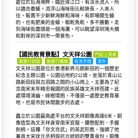
處位於后海灣畔，臨近珠江口，有淡水流入，所
以適合養蠔。流浮山海味街比較狹長，人來人
往，販賣不少新鮮海鮮和海味，有即場開生蠔
的，也有肥美的金蠔，蝦乾魚乾，多不勝數。走
到海味街盡頭是一個海灘，可以眺望深圳灣大橋
和對岸的深圳市一帶景色。
【國民教育景點】文天祥公園
門前上落車
需要行斜路
需要行樓梯
有洗手間
室外
文天祥公園是位於香港新界元朗新田的一個歷史
紀念主題公園。公園佔地約2公頃，坐落於青山公
路新田段與古洞路之間的小山崗上，主要為了紀
念南宋末年精忠報國的民族英雄文天祥而建。此
處環境清幽、綠樹環抱，不僅是一處歷史教育基
地，也是市民休閒散步的去處。
矗立於公園最高處平台的文天祥銅像高達6米，銅
像造型為文天祥身穿南宋官服、腰懸配劍、手握
劍柄。這種「亦文亦武」的英武形態，強調了他
兼具大宋狀元丞相與抗元統帥的雙重身份。銅像