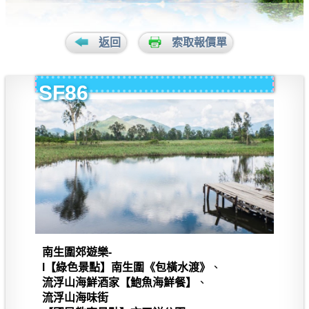
返回
索取報價單
SF86
南生圍郊遊樂-
l【綠色景點】南生圍《包橫水渡》
、
流浮山海鮮酒家【鮑魚海鮮餐】
、
流浮山海味街