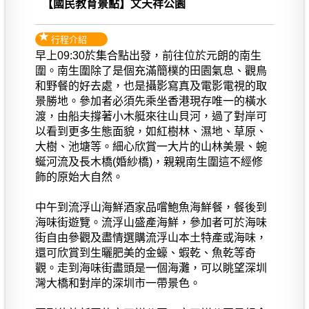
【國民教育景點】文天祥公園
行程介紹
早上09:30於集合點出發，前往位於元朗的南生
圍。南生圍除了是個充滿簡樸的田園氣息、觀鳥
和野餐的好去處，也是攝影寫真及電影電視的取
景勝地。參加者必須先乘坐香港現存唯一的橫水
渡，由船夫撐著小木艇來往山貝河，過了對岸可
以看到更多生態面貌，如紅樹林、濕地、草原、
大樹、池塘等。細心欣賞一大片的山林美景、蜿
蜒河流及長木橋(婚紗橋)，親親南生圍這不經修
飾的原始大自然。
中午到流浮山海鮮酒家品嚐鮑魚海鮮餐，餐後到
海味街遊覽。流浮山盛產海鮮，參加者可於海味
街自由參觀及盡情選購流浮山本土特產或海味，
還可欣賞到生曬肥美的金蠔、蝦乾、魚乾等奇
觀。走到海味街盡頭是一個海灘，可以眺望深圳
灣大橋和對岸的深圳市一帶景色。