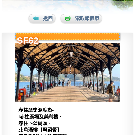
返回
索取報價單
SF62
赤柱歷史深度遊-
l赤柱廣場及美利樓
、
赤柱卜公碼頭
、
北角酒樓【粵菜餐】