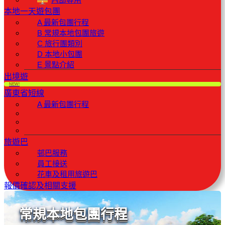
本地一天遊包團
A 最新包團行程
B 常規本地包團旅遊
C 旅行團類別
D 本地小包團
E 景點介紹
出境遊
NEW!
廣東省短線
A 最新包團行程
旅遊巴
邨巴服務
員工接送
花車及租用旅遊巴
報價確認及相關支援
常規本地包團行程