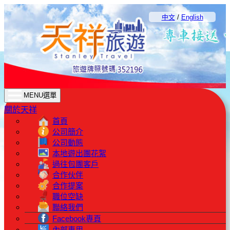
中文
/
English
MENU選單
關於天祥
首頁
公司簡介
公司動態
本地遊出團花絮
過往包團客戶
合作伙伴
合作提案
職位空缺
聯絡我們
Facebook專頁
內部專用