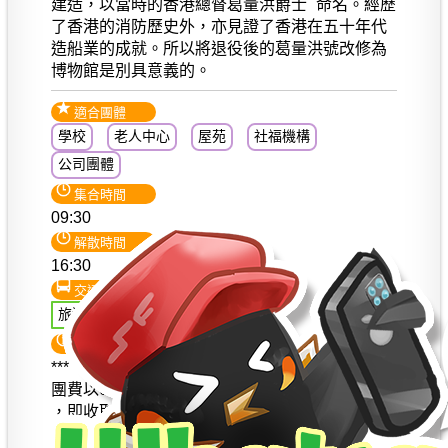
建造，以當時的香港總督葛量洪爵士 命名。經歷
了香港的消防歷史外，亦見證了香港在五十年代
造船業的成就。所以將退役後的葛量洪號改修為
博物館是別具意義的。
適合團體
學校
老人中心
屋苑
社福機構
公司團體
集合時間
09:30
解散時間
16:30
交通
旅遊巴士環遊
注意事項
***【此行程不適用於星期二出發】***
團費以60人計算 (每車送2位 貴機構的隨行人員)
，即收取58人費用。
團費會因應人數及其他因素而調整，只供參考，