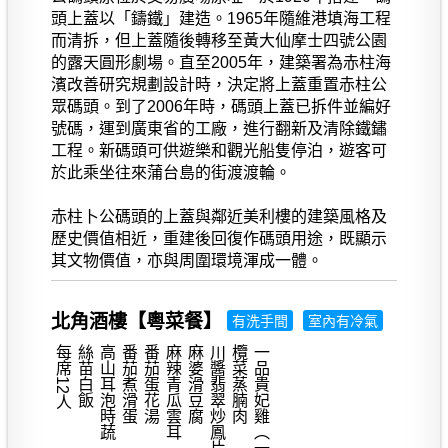
頭上蓋以「鑄鐵」建造。1965年隨維港填海工程
而清拆，但上蓋隨後轉移至黃大仙摩士四號公園
的露天圓形劇場。直至2005年，建築署為赤柱海
濱改善研究規劃設計時，決定將上蓋重置赤柱公
眾碼頭。到了2006年時，碼頭上蓋已拆件並編好
號碼，運到廣東省的工廠，進行翻新及清除鐵鏽
工程。新碼頭可供遊樂和觀光船隻停泊，遊客可
於此乘坐往來蒲台島的街渡渡輪。
赤柱卜公碼頭的上蓋與鄰近美利樓的建築風格及
歷史價值相近，重建後回復作碼頭用途，既顯示
其文物價值，亦與周圍環境渾成一體。
北角酒樓【粵菜餐】
有洗手間
室內有冷氣
每席12人
絲苗白飯
高山耳泡時蔬
番茄煮滑蛋
番茄蛋花湯
麻辣青瓜雲耳
麻婆滑豆腐
川醬翡翠炒鳳片
欖菜蒸腩肉
一品貴妃雞（一隻）