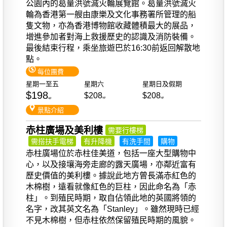
公園內的葛量洪號滅火輪展覽館。葛量洪號滅火
輪為香港第一艘由康樂及文化事務署所管理的船
隻文物，亦為香港博物館收藏體積最大的展品，
增進參加者對海上救援歷史的認識及消防裝備。
最後結束行程，乘坐旅遊巴於16:30前返回解散地
點。
每位團費
星期一至五
星期六
星期日及假期
$198
$208
$208
up
up
up
景點介紹
赤柱廣場及美利樓
需要行樓梯
需搭扶手電梯
有升降機
有洗手間
購物
赤柱廣場位於赤柱佳美道，包括一座大型購物中
心，以及接壤海旁走廊的露天廣場，亦鄰近富有
歷史價值的美利樓。據說此地方曾長滿赤紅色的
木棉樹，遠看就像紅色的巨柱，因此命名為「赤
柱」。到殖民時期，取自佔領此地的英國將領的
名字，改其英文名為「Stanley」。雖然現時已經
不見木棉樹，但赤柱依然保留殖民時期的風貌。