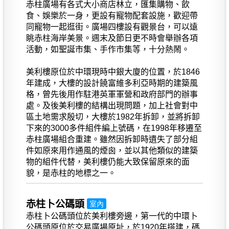
赤柱廣場有各式大小商店林立，匯集購物、飲
食、娛樂於一身，更設有寵物配套設施，歡迎帶
同寵物一起逛街。廣場四樓設有觀景台，可以遠
眺赤柱海岸美景。週末及節日更不時會舉辦各項
活動，如聖誕市集、手作市集等，十分熱鬧。
美利樓原位於中環現時中銀大廈的位置，於1846
年建成，大樓的設計饒富維多利亞時期的建築風
格，曾先後用作駐港英軍軍營和政府部門的辦事
處。及後美利樓的結構出現問題，加上社會對中
區土地需求殷切，大樓於1982年拆卸，並將拆卸
下來的3000多件組件編上號碼，在1998年移遷至
赤柱廣場組合重建。雖然因拆卸時遺失了部分組
件如原來用作通風的煙囪，並以其他類似的建築
物的組件代替，美利樓仍能大致保留原來的面
貌，是赤柱的地標之一。
赤柱卜公碼頭
室內
赤柱卜公碼頭位於美利樓旁邊，第一代的中環卜
公碼頭原位於交易廣場原址，於1920年搭建，碼