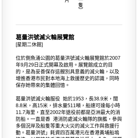
葛量洪號滅火輪展覽館
[星期二休館]
位於側魚涌公園的葛量洪號滅火輪展覽館於2007
年9月29日正式開幕及啟用。展覽館成立的目
的，是為妥善保存這艘別具意義的滅火輪，以及
增進香港市民對本地海上救援歷史的認識，同時
保存她帶來的集體回憶。
葛量洪號滅火輪服役 始於1953，長38.9米，闊
8.8米，高15米，排水量511噸，船速可達每小時
11.7海里，直至2002年退役前都是亞洲最大的消
防船。一直是香 港消防處滅火輪隊的旗艦，參與
多個況岸及船隻等重大火災的滅火工作與救援行
動。葛量洪號」耗資四百萬港元在香港黃埔船塢