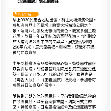
【全新面貌】信芯園農莊
行程介紹
早上0930於集合地點出發，前往大埔海濱公園。
參加者可登上回歸塔上瞭覽大埔海濱公園之全
景，遠眺八仙嶺及馬鞍山的景色。觀賞多個主題
花園，欣賞一年四季綻放的巨型花海。也可到設
於大埔海濱公園中央的昆蟲屋，展覽廳佔地約
250平方米，展示昆蟲標本與模型，認識不同品
種的昆蟲資訊。
中午到粉嶺酒家品嚐美味點心餐。餐後前往前粉
嶺裁判法院。前粉嶺裁判法院是香港三級歷史建
築，保留了典型50年代的政府建築。這裡也是
《毒舌大狀》、《正義迴廊》取景地，參加者可
參觀昔日法庭及拘留室。
隨後到元朗的信芯園農莊，早前受到颱風洗禮的
信芯園農莊，以全新面貌重開。增設日式主題
區，特設鳥居、日系風格油紙傘及紙燈籠牆等夢