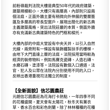
前粉嶺裁判法院大樓是典型50年代的政府建築，
建築規模較小，大樓只有兩層高，內部則只設兩
個法庭，正面外牆主要有稍微向外伸展的雙層簷
篷及多層高的窄長型窗戶，展現出簡化的新古典
主義建築風格，突出法院莊嚴的本質。側面外牆
亦有充滿新古典建築特色的門框和樑托。
大樓內部的中庭大堂設有中央天井，以引入自然
光線，兩旁附有一條設有裝飾鐵製扶手的樓梯，
由地下大門直達上層的法庭。法院採用當時較為
經濟的裝修物料，例如馬賽克瓷磚、人造石磚、
水磨石磚、塗漆等。法院設有數個入口通道，法
官、犯人及公眾在法院內分別使用不同的入口，
反映出香港重視司法獨立的制度。
【全新面貌】信芯園農莊
元朗信芯園農莊為花海打卡熱點，一年四季不同
的花種盛開，夏天會有太陽花，秋冬天有薰衣
草、香水百合和彩色劍蘭。除了林林種種的花種