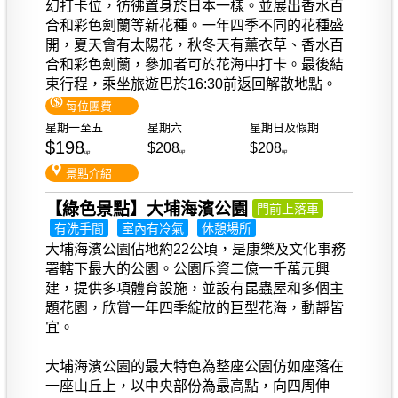
幻打卡位，彷彿置身於日本一樣。並展出香水百
合和彩色劍蘭等新花種。一年四季不同的花種盛
開，夏天會有太陽花，秋冬天有薰衣草、香水百
合和彩色劍蘭，參加者可於花海中打卡。最後結
束行程，乘坐旅遊巴於16:30前返回解散地點。
每位團費
星期一至五
星期六
星期日及假期
$198
$208
$208
up
up
up
景點介紹
【綠色景點】大埔海濱公園
門前上落車
有洗手間
室內有冷氣
休憩場所
大埔海濱公園佔地約22公頃，是康樂及文化事務
署轄下最大的公園。公園斥資二億一千萬元興
建，提供多項體育設施，並設有昆蟲屋和多個主
題花園，欣賞一年四季綻放的巨型花海，動靜皆
宜。
大埔海濱公園的最大特色為整座公園仿如座落在
一座山丘上，以中央部份為最高點，向四周伸