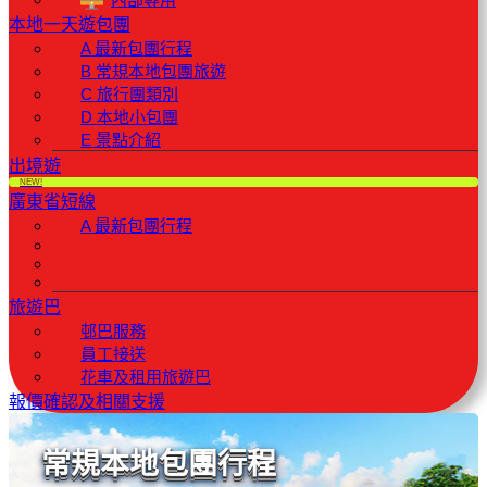
本地一天遊包團
A 最新包團行程
B 常規本地包團旅遊
C 旅行團類別
D 本地小包團
E 景點介紹
出境遊
NEW!
廣東省短線
A 最新包團行程
旅遊巴
邨巴服務
員工接送
花車及租用旅遊巴
報價確認及相關支援
常規本地包團行程