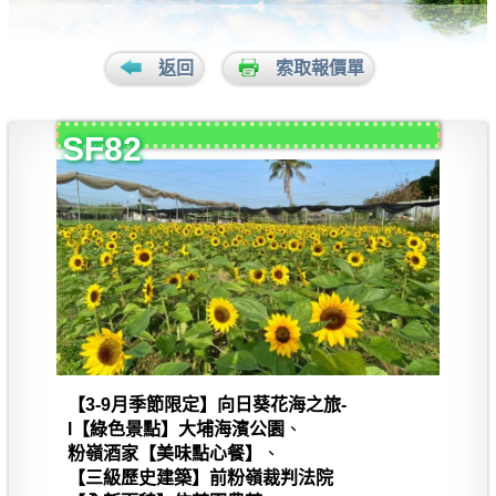
返回
索取報價單
SF82
【3-9月季節限定】向日葵花海之旅-
l【綠色景點】大埔海濱公園
、
粉嶺酒家【美味點心餐】
、
【三級歷史建築】前粉嶺裁判法院