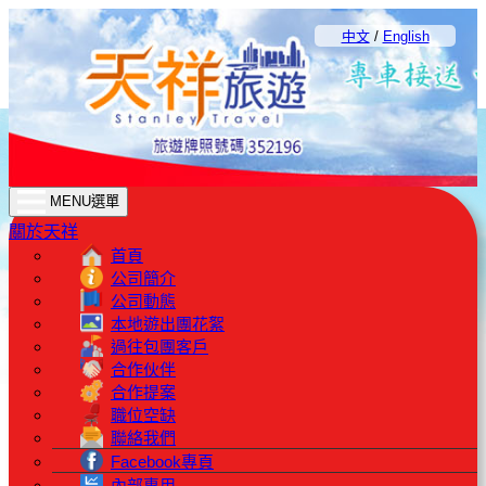
中文
/
English
MENU選單
關於天祥
首頁
公司簡介
公司動態
本地遊出團花絮
過往包團客戶
合作伙伴
合作提案
職位空缺
聯絡我們
Facebook專頁
內部專用