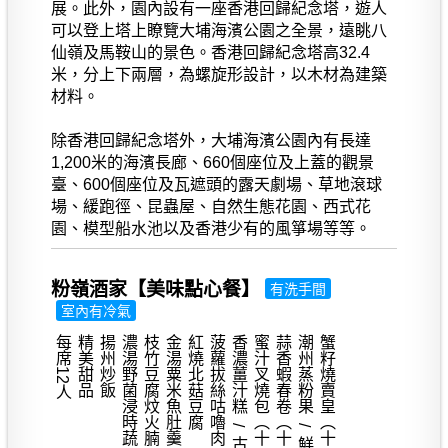
展。此外，園內設有一座香港回歸紀念塔，遊人
可以登上塔上瞭覽大埔海濱公園之全景，遠眺八
仙嶺及馬鞍山的景色。香港回歸紀念塔高32.4
米，分上下兩層，為螺旋形設計，以木材為建築
材料。
除香港回歸紀念塔外，大埔海濱公園內有長達
1,200米的海濱長廊、660個座位及上蓋的觀景
臺、600個座位及瓦遮頭的露天劇場、草地滾球
場、緩跑徑、昆蟲屋、自然生態花園、西式花
園、模型船水池以及香港少有的風箏場等等。
粉嶺酒家【美味點心餐】
有洗手間
室內有冷氣
每席12人
精美甜品
揚州炒飯
濃湯野菌浸時蔬
枝竹豆腐炆火腩
金湯粟米魚肚羹
紅燒北菇豆腐
菠蘿拔絲咕嚕肉
蜜汁叉燒包（十二件）
蒜香蝦春卷（十二件）
蟹籽燒賣皇（十二件）