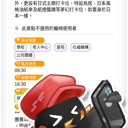
外，更設有日式主題打卡位，特設鳥居、日系風
格油紙傘及紙燈籠牆等夢幻打卡位，如置身於日
本一樣。
※ 此景點不適用於輪椅使用者
適合團體
學校
老人中心
屋苑
社福機構
公司團體
集合時間
09:30
解散時間
16:30
交通
旅遊巴士環遊
注意事項
***【此行程只適用於3-9月出發】***
團費以60人計算 (每車送2位 貴機構的隨行人員)
，即收取58人費用。