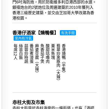
門6吋海防炮，用於防衛維多利亞港西部的水道。
銀禧炮台的2號炮位及周邊建築於2010年獲列入
香港三級歷史建築，並交由芝加哥大學改建為香
港校園。
香港仔酒家【燒鴨餐】
有洗手間
室內有冷氣
每席12人
絲苗白飯
蒜蓉炒時蔬
番茄煮滑蛋
麻婆豆腐（大辣）
魚香茄子煲
酸甜咕嚕肉
粟米魚塊
翡翠炒黑豚肉（大辣）
香港燒鴨（半隻）
赤柱大街及市集
赤柱大街是近赤柱海旁的一條街道，也有「酒吧