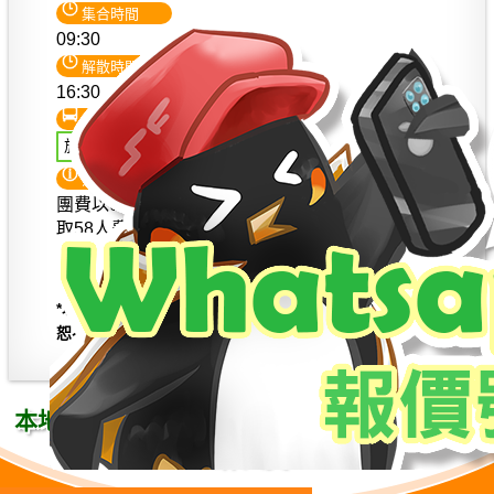
集合時間
09:30
解散時間
16:30
交通
旅遊巴士環遊
注意事項
團費以60人計算 (每車送兩位工作人員) ，即收
取58人費用。
團費會因應人數及其他因素而調整，只供參考，
一切以本社所提供的正式報價單為準。
*以上景點資料只供參考，請以現場環景為準，如有更改
恕不另行通知。
58
2
本地遊包團人數最少只需
人，
另送
位免費
工作人員
*