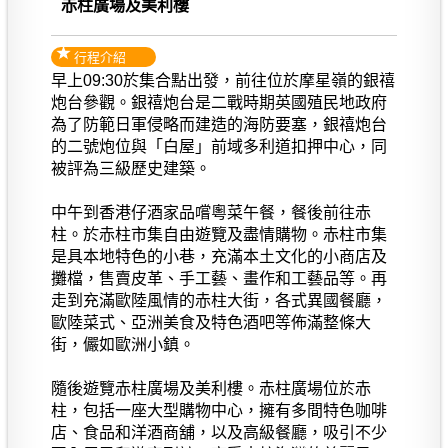
赤柱廣場及美利樓
行程介紹
早上09:30於集合點出發，前往位於摩星嶺的銀禧
炮台參觀。銀禧炮台是二戰時期英國殖民地政府
為了防範日軍侵略而建造的海防要塞，銀禧炮台
的二號炮位與「白屋」前域多利道扣押中心，同
被評為三級歷史建築。
中午到香港仔酒家品嚐粵菜午餐，餐後前往赤
柱。於赤柱市集自由遊覽及盡情購物。赤柱市集
是具本地特色的小巷，充滿本土文化的小商店及
攤檔，售賣皮革、手工藝、畫作和工藝品等。再
走到充滿歐陸風情的赤柱大街，各式異國餐廳，
歐陸菜式、亞洲美食及特色酒吧等佈滿整條大
街，儼如歐洲小鎮。
隨後遊覽赤柱廣場及美利樓。赤柱廣場位於赤
柱，包括一座大型購物中心，擁有多間特色咖啡
店、食品和洋酒商舖，以及高級餐廳，吸引不少