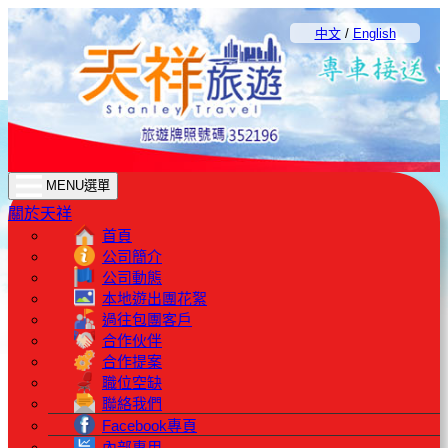
中文
/
English
MENU選單
關於天祥
首頁
公司簡介
公司動態
本地遊出團花絮
過往包團客戶
合作伙伴
合作提案
職位空缺
聯絡我們
Facebook專頁
內部專用