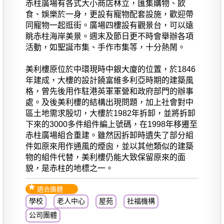
赤柱廣場有各式大小商店林立，匯集購物、飲
食、娛樂於一身，更設有寵物配套設施，歡迎帶
同寵物一起逛街。廣場四樓設有觀景台，可以遠
眺赤柱海岸美景。週末及節日更不時會舉辦各項
活動，如聖誕市集、手作市集等，十分熱鬧。
美利樓原位於中環現時中銀大廈的位置，於1846
年建成，大樓的設計饒富維多利亞時期的建築風
格，曾先後用作駐港英軍軍營和政府部門的辦事
處。及後美利樓的結構出現問題，加上社會對中
區土地需求殷切，大樓於1982年拆卸，並將拆卸
下來的3000多件組件編上號碼，在1998年移遷至
赤柱廣場組合重建。雖然因拆卸時遺失了部分組
件如原來用作通風的煙囪，並以其他類似的建築
物的組件代替，美利樓仍能大致保留原來的面
貌，是赤柱的地標之一。
適合團體
學校
老人中心
屋苑
社福機構
公司團體