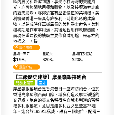
區內居民和遊客到訪，享受赤柱海灣的美麗風
光，亦可悠閑地用餐和購物。以及接壤海旁走廊
的露天廣場，亦鄰近富有歷史價值的美利樓。美
利樓是香港一座具有維多利亞時期色彩的建築
物，以建成時任軍械局長的美利爵士命名。美利
樓初期是作軍事用途，其後短暫用作政府機關，
而現在重建後的樓層主要作食肆用途，是赤柱的
地標之一。最
每位團費
星期一至五
星期六
星期日及假期
$198
$208
$208
up
up
up
景點介紹
【三級歷史建築】摩星嶺銀禧砲台
門前上落車
室外
摩星嶺銀禧炮台是香港昔日一座海防炮台，位於
香港島摩星嶺西面山腳，域多利道及摩星嶺道的
交界處，炮台的英文名稱得名自域多利道的舊稱
域多利銀禧道，意思是維多利亞女皇登基25週
年。炮台於1939年落成，設有三個炮位，配備三