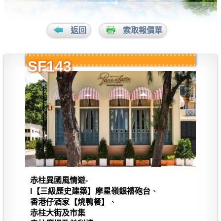
返回
索取報價單
SF143
赤柱異國風情遊-
l【三級歷史建築】摩星嶺銀禧砲台
、
香港仔酒家【燒鴨餐】
、
赤柱大街及市集