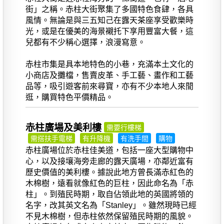
街」之稱。赤柱大街聚集了多國特色食肆，各具
風情。無論是與三五知己在露天茶座享受歡樂時
光，或是在優美的海景襯托下享用豐富大餐，這
兒都有不少稱心選擇，浪漫寫意。
赤柱市集是具本地特色的小巷，充滿本土文化的
小商店及攤檔，售賣皮革、手工藝、畫作和工藝
品等，吸引遊客前來尋寶，亦有不少本地人來閒
逛，購買特色平價精品。
赤柱廣場及美利樓
需要行樓梯
需搭扶手電梯
有升降機
有洗手間
購物
赤柱廣場位於赤柱佳美道，包括一座大型購物中
心，以及接壤海旁走廊的露天廣場，亦鄰近富有
歷史價值的美利樓。據說此地方曾長滿赤紅色的
木棉樹，遠看就像紅色的巨柱，因此命名為「赤
柱」。到殖民時期，取自佔領此地的英國將領的
名字，改其英文名為「Stanley」。雖然現時已經
不見木棉樹，但赤柱依然保留殖民時期的風貌。