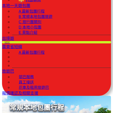
本地一天遊包團
A 最新包團行程
B 常規本地包團旅遊
C 旅行團類別
D 本地小包團
E 景點介紹
出境遊
NEW!
廣東省短線
A 最新包團行程
旅遊巴
邨巴服務
員工接送
花車及租用旅遊巴
報價確認及相關支援
常規本地包團行程